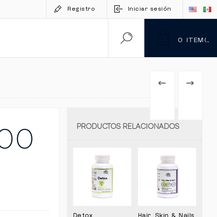
Registro
Iniciar sesión
0
ITEM(S)
ANTERIOR
PRÓXIMO
PRODUCTO
PRODUC
000
PRODUCTOS RELACIONADOS
Detox
Hair, Skin & Nails