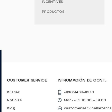
INCENTIVES
PRODUCTOS
CUSTOMER SERVICE
INFROMACIÓN DE CONTACTO
Buscar
+1(305)468-8270
Noticias
Mon--Fri 10:00 - 19:00
Blog
customerservice@eternal