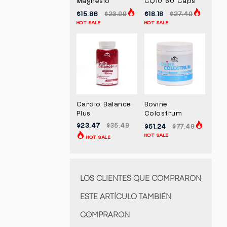
Magnesio
CQ10 60 Caps
$15.86
$18.18
$23.99
$27.49
HOT SALE
HOT SALE
Cardio Balance
Bovine
Plus
Colostrum
$23.47
$35.49
$51.24
$77.49
HOT SALE
HOT SALE
LOS CLIENTES QUE COMPRARON
ESTE ARTÍCULO TAMBIÉN
COMPRARON