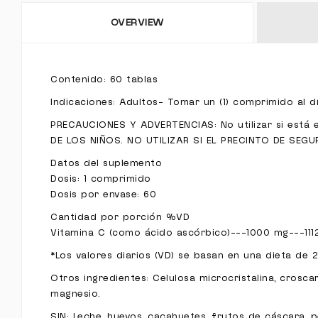
OVERVIEW
Contenido: 60 tablas
Indicaciones: Adultos- Tomar un (1) comprimido al
PRECAUCIONES Y ADVERTENCIAS: No utilizar si está
DE LOS NIÑOS. NO UTILIZAR SI EL PRECINTO DE SEGU
Datos del suplemento
Dosis: 1 comprimido
Dosis por envase: 60
Cantidad por porción %VD
Vitamina C (como ácido ascórbico)---1000 mg---11
*Los valores diarios (VD) se basan en una dieta de 
Otros ingredientes: Celulosa microcristalina, crosca
magnesio.
SIN: Leche, huevos, cacahuetes, frutos de cáscara, p