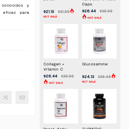
Caps
 conocidos y
$26.44
$39.99
$21.15
$31.99
a eficaz para
HOT SALE
HOT SALE
Collagen +
Glucosamine
Vitamin C
$26.44
$39.99
$24.13
$36.49
HOT SALE
HOT SALE