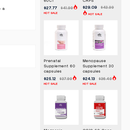
60CT
CAPS
$29.09
$43.99
$27.77
$41.99
o a
HOT SALE
HOT SALE
Prenatal
Menopause
Supplement 60
Supplement 30
capsules
capsules
$25.12
$24.13
$37.99
$36.49
HOT SALE
HOT SALE