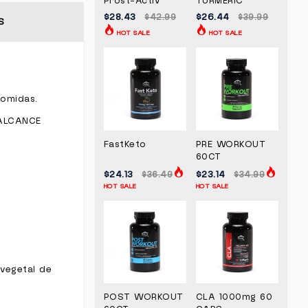
Prost-Activ
TURMERIC
$28.43
$26.44
$42.99
$39.99
S
HOT SALE
HOT SALE
comidas.
 ALCANCE
.
FastKeto
PRE WORKOUT
60CT
$24.13
$23.14
$36.49
$34.99
HOT SALE
HOT SALE
 vegetal de
POST WORKOUT
CLA 1000mg 60