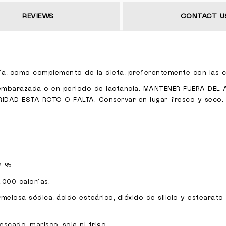
REVIEWS
CONTACT U
 día, como complemento de la dieta, preferentemente con las 
 embarazada o en periodo de lactancia. MANTENER FUERA DEL
RIDAD ESTA ROTO O FALTA. Conservar en lugar fresco y seco
12 %.
2.000 calorías.
rmelosa sódica, ácido esteárico, dióxido de silicio y estearato
escado, marisco, soja ni trigo.