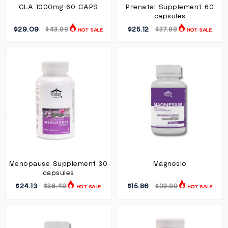
CLA 1000mg 60 CAPS
Prenatal Supplement 60
capsules
$29.09
$25.12
$43.99
$37.99
HOT SALE
HOT SALE
Menopause Supplement 30
Magnesio
capsules
$24.13
$15.86
$36.49
$23.99
HOT SALE
HOT SALE