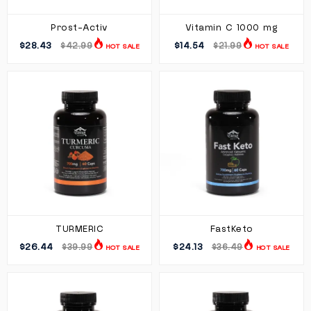
Prost-Activ
Vitamin C 1000 mg
$28.43
$14.54
$42.99
$21.99
HOT SALE
HOT SALE
TURMERIC
FastKeto
$26.44
$24.13
$39.99
$36.49
HOT SALE
HOT SALE