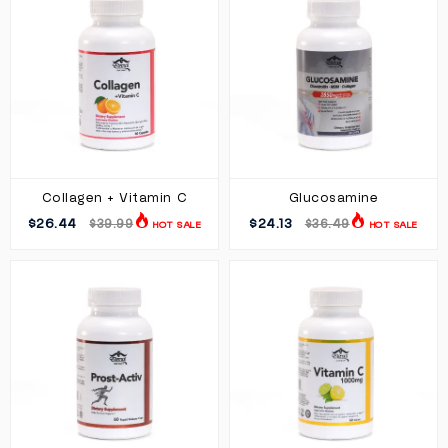
Collagen + Vitamin C
Glucosamine
$26.44
$24.13
$39.99
$36.49
HOT SALE
HOT SALE