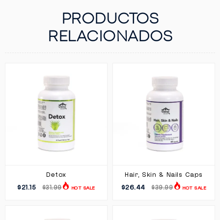
PRODUCTOS
RELACIONADOS
Detox
Hair, Skin & Nails Caps
$21.15
$26.44
$31.99
$39.99
HOT SALE
HOT SALE