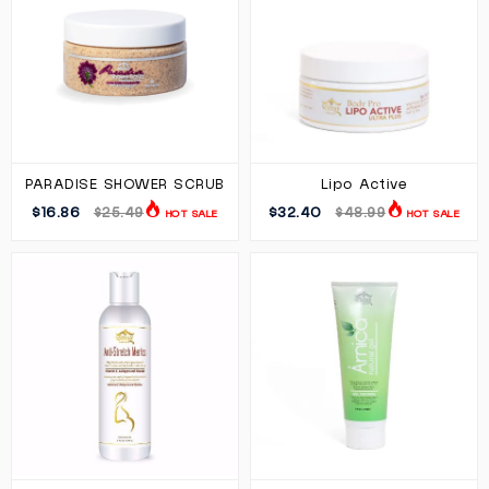
PARADISE SHOWER SCRUB
Lipo Active
$16.86
$32.40
$25.49
$48.99
HOT SALE
HOT SALE