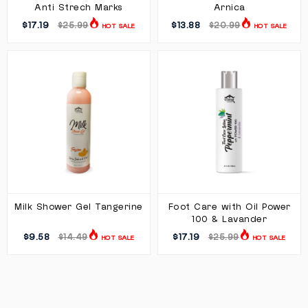
Anti Strech Marks
Arnica
$17.19
$13.88
$25.99
$20.99
HOT SALE
HOT SALE
Milk Shower Gel Tangerine
Foot Care with Oil Power
100 & Lavander
$9.58
$17.19
$14.49
$25.99
HOT SALE
HOT SALE