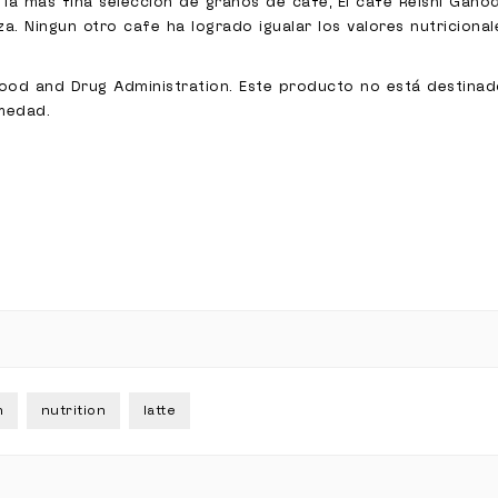
a más fina selección de granos de café, El café Reishi Gan
za. Ningun otro cafe ha logrado igualar los valores nutricional
Food and Drug Administration. Este producto no está destinad
rmedad.
n
nutrition
latte