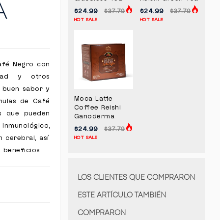
A
$24.99
$24.99
$37.79
$37.79
HOT SALE
HOT SALE
Café Negro con
dad y otros
e buen sabor y
Moca Latte
rmulas de Café
Coffee Reishi
es que pueden
Ganoderma
inmunológico,
$24.99
$37.79
n cerebral, así
HOT SALE
 beneficios.
LOS CLIENTES QUE COMPRARON
ESTE ARTÍCULO TAMBIÉN
COMPRARON