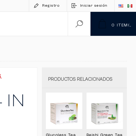
Registro
Iniciar sesión
0
ITEM(S)
Á
PRODUCTOS RELACIONADOS
 IN
Glucoless Tea
Reishi Green Tea