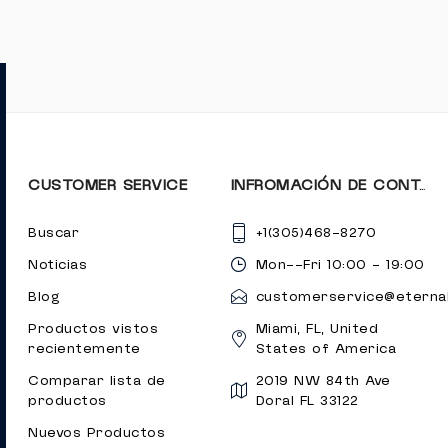
CUSTOMER SERVICE
INFROMACIÓN DE CONTACTO
Buscar
+1(305)468-8270
Noticias
Mon--Fri 10:00 - 19:00
Blog
customerservice@eternal
Productos vistos
Miami, FL, United
recientemente
States of America
Comparar lista de
2019 NW 84th Ave
productos
Doral FL 33122
Nuevos Productos