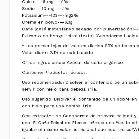
Calcio---6 mg---<1%
Sodio---10 mg---<1%
Potassium---103---mg2%
Crema en polvo---6,3g
Café (café instantáneo secado por pulverización)-
Extracto de hongo reishi (fruto) (Ganoderma Lucid
* Los porcentajes de valores diarios (VD) se basan 
Valor diario (VD) no establecido
Otros ingredientes: Azúcar de caña orgánico.
Contiene: Productos lácteos.
Uso recomendado: Disolver el contenido de un sobre 
servir con hielo para bebida fría.
Uso sugerido: Disolver el contenido de un sobre en 18
con hielo para una bebida fría.
Con extractos de Ganoderma de primera calidad y g
uno. El Café Reishi de Eternal ofrece una fuerte vi
igualar el mismo valor nutricional que nuestro cafÃ