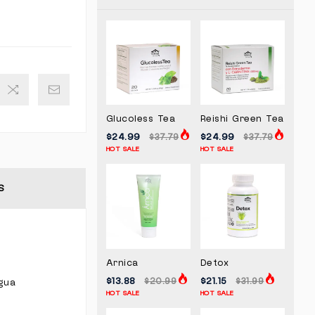
Glucoless Tea
Reishi Green Tea
$24.99
$24.99
$37.79
$37.79
HOT SALE
HOT SALE
S
Arnica
Detox
$13.88
$21.15
$20.99
$31.99
gua
HOT SALE
HOT SALE