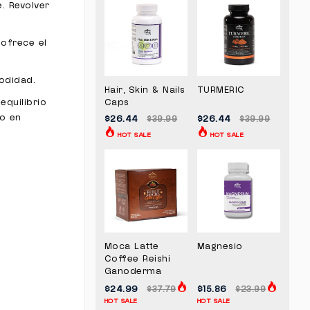
. Revolver
ofrece el
modidad.
Hair, Skin & Nails
TURMERIC
Caps
equilibrio
vo en
$26.44
$26.44
$39.99
$39.99
HOT SALE
HOT SALE
Moca Latte
Magnesio
Coffee Reishi
Ganoderma
$24.99
$15.86
$37.79
$23.99
HOT SALE
HOT SALE