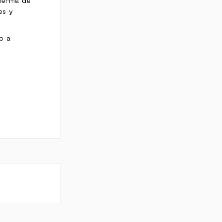
oderma de
es y
o a