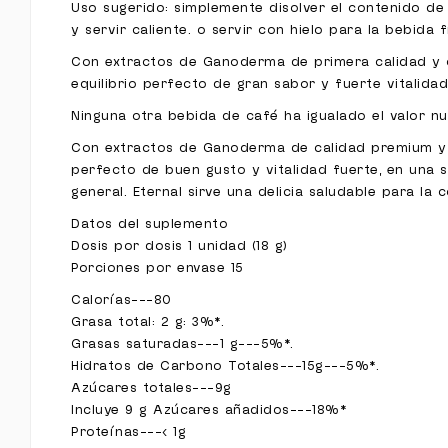
Uso sugerido: simplemente disolver el contenido de
y servir caliente. o servir con hielo para la bebida 
Con extractos de Ganoderma de primera calidad y ca
equilibrio perfecto de gran sabor y fuerte vitalidad
Ninguna otra bebida de café ha igualado el valor nut
Con extractos de Ganoderma de calidad premium y ca
perfecto de buen gusto y vitalidad fuerte, en una s
general. Eternal sirve una delicia saludable para la
Datos del suplemento
Dosis por dosis 1 unidad (18 g)
Porciones por envase 15
Calorías---80
Grasa total: 2 g: 3%*.
Grasas saturadas---1 g---5%*.
Hidratos de Carbono Totales---15g---5%*.
Azúcares totales---9g
Incluye 9 g Azúcares añadidos---18%*
Proteínas---< 1g