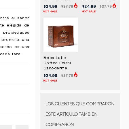
$24.99
$24.99
$37.79
$37.79
HOT SALE
HOT SALE
ntre el sabor
te elegida de
 propiedades
a promete una
 sorbo es una
 cada taza.
Moca Latte
Coffee Reishi
Ganoderma
$24.99
$37.79
HOT SALE
LOS CLIENTES QUE COMPRARON
ESTE ARTÍCULO TAMBIÉN
COMPRARON