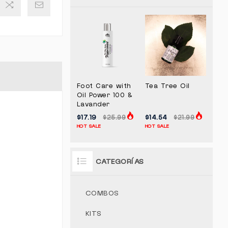
Foot Care with
Tea Tree Oil
Oil Power 100 &
Lavander
$17.19
$14.54
$25.99
$21.99
HOT SALE
HOT SALE
CATEGORÍAS
COMBOS
KITS