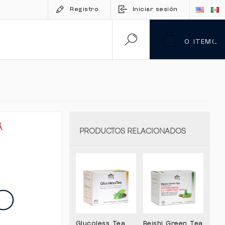
Registro
Iniciar sesión
0
ITEM(S)
Á
PRODUCTOS RELACIONADOS
O
Glucoless Tea
Reishi Green Tea