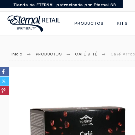
Tienda de ETERNAL patrocinada por Eternal SB
PRODUCTOS
KITS
Inicio
PRODUCTOS
CAFÉ & TÉ
Café Afrod