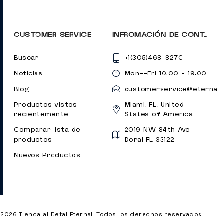
CUSTOMER SERVICE
INFROMACIÓN DE CONTACTO
Buscar
+1(305)468-8270
Noticias
Mon--Fri 10:00 - 19:00
Blog
customerservice@eternal
Productos vistos
Miami, FL, United
recientemente
States of America
Comparar lista de
2019 NW 84th Ave
productos
Doral FL 33122
Nuevos Productos
2026 Tienda al Detal Eternal. Todos los derechos reservados.