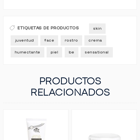
ETIQUETAS DE PRODUCTOS
skin
juventud
face
rostro
crema
humectante
piel
be
sensational
PRODUCTOS
RELACIONADOS