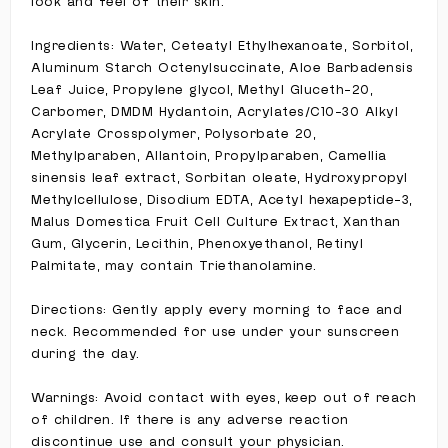
look and feel of their skin.
Ingredients: Water, Ceteatyl Ethylhexanoate, Sorbitol,
Aluminum Starch Octenylsuccinate, Aloe Barbadensis
Leaf Juice, Propylene glycol, Methyl Gluceth-20,
Carbomer, DMDM Hydantoin, Acrylates/C10-30 Alkyl
Acrylate Crosspolymer, Polysorbate 20,
Methylparaben, Allantoin, Propylparaben, Camellia
sinensis leaf extract, Sorbitan oleate, Hydroxypropyl
Methylcellulose, Disodium EDTA, Acetyl hexapeptide-3,
Malus Domestica Fruit Cell Culture Extract, Xanthan
Gum, Glycerin, Lecithin, Phenoxyethanol, Retinyl
Palmitate, may contain Triethanolamine.
Directions: Gently apply every morning to face and
neck. Recommended for use under your sunscreen
during the day.
Warnings: Avoid contact with eyes, keep out of reach
of children. If there is any adverse reaction
discontinue use and consult your physician.