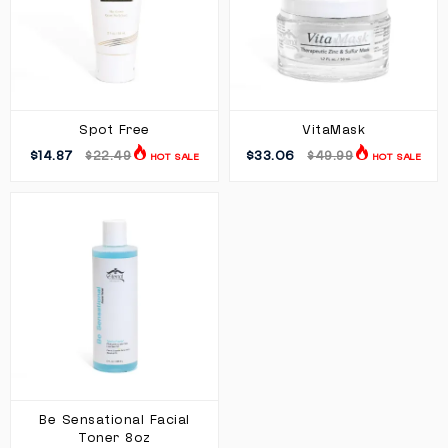
Spot Free
VitaMask
$14.87
$33.06
$22.49
$49.99
HOT SALE
HOT SALE
Be Sensational Facial
Toner 8oz